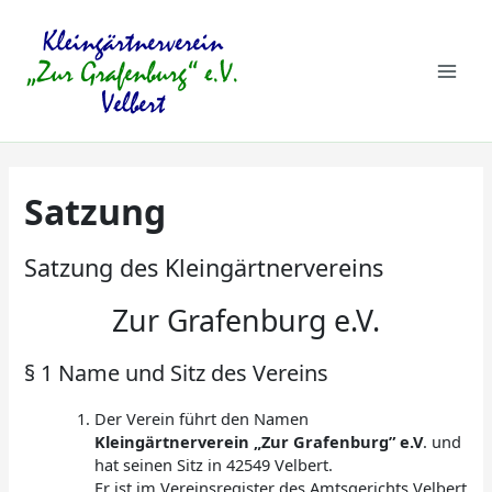
Zum
Mai
Inhalt
springen
Men
Satzung
Satzung des Kleingärtnervereins
Zur Grafenburg e.V.
§ 1 Name und Sitz des Vereins
Der Verein führt den Namen
Kleingärtnerverein „Zur Grafenburg” e.V
. und
hat seinen Sitz in 42549 Velbert.
Er ist im Vereinsregister des Amtsgerichts Velbert