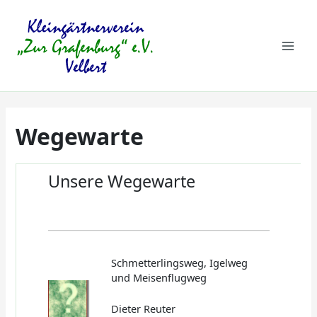
Zum
Mai
Inhalt
springen
Men
Wegewarte
Unsere Wegewarte
Schmetterlingsweg, Igelweg
und Meisenflugweg
Dieter Reuter